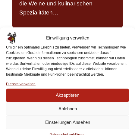
die Weine und kulinarischen
Spezialitäten…
Einwilligung verwalten
Um dir ein optimales Erlebnis zu bieten, verwenden wir Technologien wie
Cookies, um Geräteinformationen zu speichern und/oder darauf
Pfarrfest St. Blasius
zuzugreifen. Wenn du diesen Technologien zustimmst, können wir Daten
wie das Surfverhalten oder eindeutige IDs auf dieser Website verarbeiten.
Glottertal
Wenn du deine Einwillligung nicht erteilst oder zurückziehst, können
bestimmte Merkmale und Funktionen beeinträchtigt werden.
13. September 2026
Dienste verwalten
Akzeptieren
Am letzten Sontag der Sommerferien
findet wie jedes Jahr wieder das
Ablehnen
Pfarrfest zur Glottertäler Kichweihe
Einstellungen Ansehen
statt. Die Akkordeon Trachtengruppe
wird nachmittags ein buntes
Datenschutzerklärung