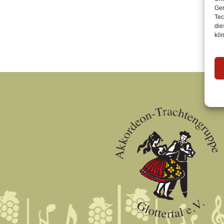
Ger
Tec
die
kön