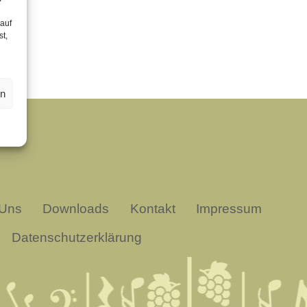
 auf
st,
en
 Uns
Downloads
Kontakt
Impressum
Datenschutzerklärung