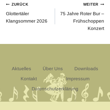
Beitragsnavigation
ZURÜCK
WEITER
Glottertäler
75 Jahre Roter Bur –
Klangsommer 2026
Frühschoppen
Konzert
Aktuelles
Über Uns
Downloads
Kontakt
Impressum
Datenschutzerklärung