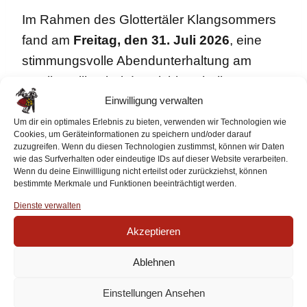
Im Rahmen des Glottertäler Klangsommers
fand am
Freitag, den 31. Juli 2026
, eine
stimmungsvolle Abendunterhaltung am
Musikpavillon bei der Eichberghalle statt.
Einwilligung verwalten
Die Besucherinnen und Besucher genossen
Um dir ein optimales Erlebnis zu bieten, verwenden wir Technologien wie
Cookies, um Geräteinformationen zu speichern und/oder darauf
ein abwechslungsreiches Programm mit der
zuzugreifen. Wenn du diesen Technologien zustimmst, können wir Daten
wie das Surfverhalten oder eindeutige IDs auf dieser Website verarbeiten.
Jugend- und Erwachsenentanzgruppe
Wenn du deine Einwillligung nicht erteilst oder zurückziehst, können
sowie dem Hauptorchester. Vor der
bestimmte Merkmale und Funktionen beeinträchtigt werden.
malerischen Kulisse des Glottertals sorgten
Dienste verwalten
die musikalischen und tänzerischen
Akzeptieren
Darbietungen für beste Unterhaltung und
Ablehnen
einen gelungenen Sommerabend.
Einstellungen Ansehen