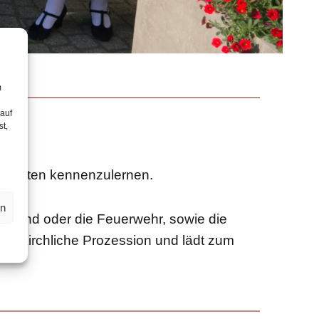
m
 auf
st,
s.
r Trachten kennenzulernen.
en
djugend oder die Feuerwehr, sowie die
ne kirchliche Prozession und lädt zum