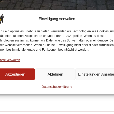
Einwilligung verwalten
dir ein optimales Erlebnis zu bieten, verwenden wir Technologien wie Cookies, u
äteinformationen zu speichern und/oder darauf zuzugreifen. Wenn du diesen
hnologien zustimmst, können wir Daten wie das Surfverhalten oder eindeutige IDs
ser Website verarbeiten. Wenn du deine Einwillligung nicht erteilst oder zurückzieh
nen bestimmte Merkmale und Funktionen beeinträchtigt werden.
ottertal einer der kulturellen Höhepunkte jeden Jahre
nste verwalten
 die beste Gelegenheit, die Vielfalt der Glottertäle
Akzeptieren
Ablehnen
Einstellungen Anseh
n die Prozession. Auch weitere Vereine wie die Lan
utreffen. So wird dieser Brauchtum weit mehr als ei
Datenschutzerklärung