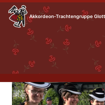
Zum
Inhalt
Akkordeon-Trachtengruppe Glotte
springen